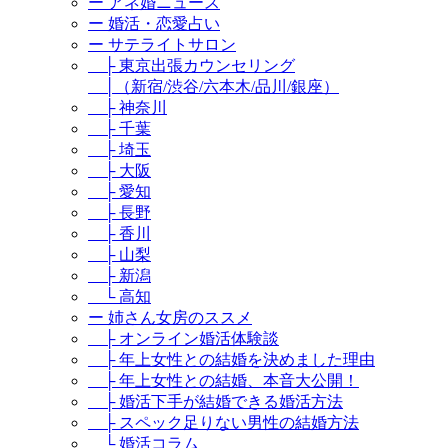
ー アネ婚ニュース
ー 婚活・恋愛占い
ー サテライトサロン
├ 東京出張カウンセリング
│（新宿/渋谷/六本木/品川/銀座）
├ 神奈川
├ 千葉
├ 埼玉
├ 大阪
├ 愛知
├ 長野
├ 香川
├ 山梨
├ 新潟
└ 高知
ー 姉さん女房のススメ
├ オンライン婚活体験談
├ 年上女性との結婚を決めました理由
├ 年上女性との結婚、本音大公開！
├ 婚活下手が結婚できる婚活方法
├ スペック足りない男性の結婚方法
└ 婚活コラム