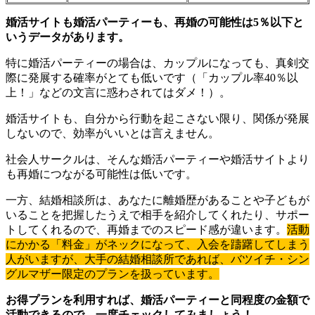
婚活サイトも婚活パーティーも、再婚の可能性は5％以下と
いうデータがあります。
特に婚活パーティーの場合は、カップルになっても、真剣交
際に発展する確率がとても低いです（「カップル率40％以
上！」などの文言に惑わされてはダメ！）。
婚活サイトも、自分から行動を起こさない限り、関係が発展
しないので、効率がいいとは言えません。
社会人サークルは、そんな婚活パーティーや婚活サイトより
も再婚につながる可能性は低いです。
一方、結婚相談所は、あなたに離婚歴があることや子どもが
いることを把握したうえで相手を紹介してくれたり、サポー
トしてくれるので、再婚までのスピード感が違います。
活動
にかかる「料金」がネックになって、入会を躊躇してしまう
人がいますが、大手の結婚相談所であれば、バツイチ・シン
グルマザー限定のプランを扱っています。
お得プランを利用すれば、婚活パーティーと同程度の金額で
活動できるので、一度チェックしてみましょう！