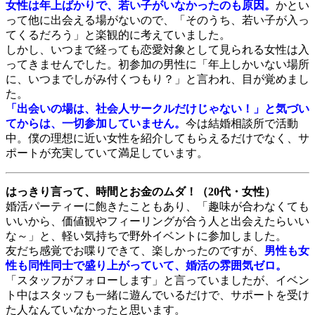
女性は年上ばかりで、若い子がいなかったのも原因。
かとい
って他に出会える場がないので、「そのうち、若い子が入っ
てくるだろう」と楽観的に考えていました。
しかし、いつまで経っても恋愛対象として見られる女性は入
ってきませんでした。初参加の男性に「年上しかいない場所
に、いつまでしがみ付くつもり？」と言われ、目が覚めまし
た。
「出会いの場は、社会人サークルだけじゃない！」と気づい
てからは、一切参加していません。
今は結婚相談所で活動
中。僕の理想に近い女性を紹介してもらえるだけでなく、サ
ポートが充実していて満足しています。
はっきり言って、時間とお金のムダ！（20代・女性）
婚活パーティーに飽きたこともあり、「趣味が合わなくても
いいから、価値観やフィーリングが合う人と出会えたらいい
な～」と、軽い気持ちで野外イベントに参加しました。
友だち感覚でお喋りできて、楽しかったのですが、
男性も女
性も同性同士で盛り上がっていて、婚活の雰囲気ゼロ。
「スタッフがフォローします」と言っていましたが、イベン
ト中はスタッフも一緒に遊んでいるだけで、サポートを受け
た人なんていなかったと思います。