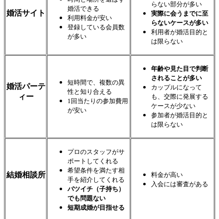
らない部分が多い
婚活できる
婚活サイト
実際に会うまでに至
利用料金が安い
らないケースが多い
登録している会員数
利用者が婚活目的と
が多い
は限らない
年齢や見た目で判断
されることが多い
短時間で、複数の異
婚活パーテ
カップルになって
性と知り合える
ィー
も、交際に発展する
1回当たりの参加費用
ケースが少ない
が安い
参加者が婚活目的と
は限らない
プロのスタッフがサ
ポートしてくれる
希望条件を満たす相
結婚相談所
料金が高い
手を紹介してくれる
入会には審査がある
バツイチ（子持ち）
でも問題ない
短期成婚が目指せる