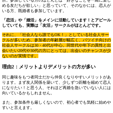
所。参加している方のほとんどは「好きなことを一緒に楽し
める友だちが欲しい」と思っていて、そのなかには、恋人が
いる方、既婚者も参加しています。
「恋活」や「婚活」をメインに活動しています！とアピール
していても、実際は「友活」サークルがほとんどです。
それに、「社会人なら誰でもOK！」としている社会人サー
クルが多いため、参加者の年齢層が幅広く、バツイチ向けの
社会人サークルは30・40代が中心。同世代や年下の異性と出
会いたい20代や30代の方にとっては、出会いのチャンスが少
ないのが実情です。
理由2：メリットよりデメリットの方が多い
同じ趣味をもつ者同士だから仲良くなりやすいメリットがあ
ります。まず友人関係を築いて、少しずつ距離を縮めて恋人
になりたい！と思う人、それほど再婚を急いでいない人には
向いているかもしれません。
また、参加条件も厳しくないので、初心者でも気軽に始めや
すいと言えます。