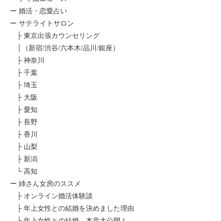
ー 婚活・恋愛占い
ー サテライトサロン
├ 東京出張カウンセリング
│（新宿/渋谷/六本木/品川/銀座）
├ 神奈川
├ 千葉
├ 埼玉
├ 大阪
├ 愛知
├ 長野
├ 香川
├ 山梨
├ 新潟
└ 高知
ー 姉さん女房のススメ
├ オンライン婚活体験談
├ 年上女性との結婚を決めました理由
├ 年上女性との結婚、本音大公開！