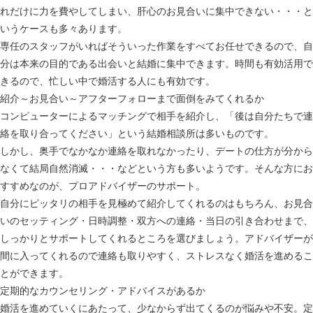
れだけに力を費やしてしまい、肝心のお見合いに集中できない・・・と
いうケースも多々あります。
専任のスタッフがいればそういった作業をすべてお任せできるので、自
分は本来の目的である出会いと結婚に集中できます。時間も有効活用で
きるので、忙しい中で婚活する人にも有効です。
紹介～お見合い～アフターフォローまで面倒をみてくれるか
コンピューターによるマッチングで相手を紹介し、「後は自分たちで連
絡を取り合ってください」という結婚相談所は多いものです。
しかし、奥手でなかなか連絡を取れなかったり、デートの仕方が分から
なくて結局自然消滅・・・などという方も多いようです。そんな方にお
すすめなのが、プロアドバイザーのサポート。
自分にピッタリの相手を見極めて紹介してくれるのはもちろん、お見合
いのセッティング・日時調整・双方への連絡・当日の引き合わせまで、
しっかりとサポートしてくれるところを選びましょう。アドバイザーが
間に入ってくれるので連絡も取りやすく、ストレスなく婚活を進めるこ
とができます。
定期的なカウンセリング・アドバイスがあるか
婚活を進めていくにあたって、少なからず出てくるのが悩みや不安。定