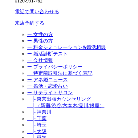
0120-991-762
電話で問い合わせる
来店予約する
ー 女性の方
ー 男性の方
ー 料金シミュレーション&婚活相談
ー 婚活診断テスト
ー 会社情報
ー プライバシーポリシー
ー 特定商取引法に基づく表記
ー アネ婚ニュース
ー 婚活・恋愛占い
ー サテライトサロン
├ 東京出張カウンセリング
│（新宿/渋谷/六本木/品川/銀座）
├ 神奈川
├ 千葉
├ 埼玉
├ 大阪
├ 愛知