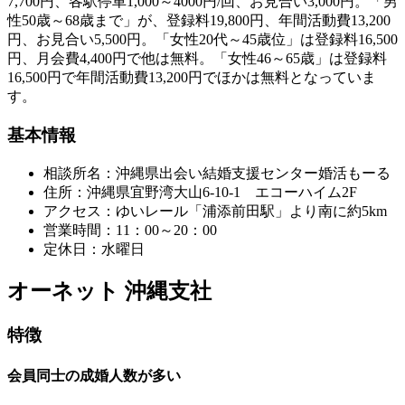
7,700円、各駅停車1,000～4000円/回、お見合い3,000円。「男
性50歳～68歳まで」が、登録料19,800円、年間活動費13,200
円、お見合い5,500円。「女性20代～45歳位」は登録料16,500
円、月会費4,400円で他は無料。「女性46～65歳」は登録料
16,500円で年間活動費13,200円でほかは無料となっていま
す。
基本情報
相談所名：沖縄県出会い結婚支援センター婚活もーる
住所：沖縄県宜野湾大山6-10-1 エコーハイム2F
アクセス：ゆいレール「浦添前田駅」より南に約5km
営業時間：11：00～20：00
定休日：水曜日
オーネット 沖縄支社
特徴
会員同士の成婚人数が多い