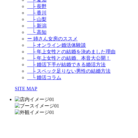
├ 長野
├ 香川
├ 山梨
├ 新潟
└ 高知
ー 姉さん女房のススメ
├ オンライン婚活体験談
├ 年上女性との結婚を決めました理由
├ 年上女性との結婚、本音大公開！
├ 婚活下手が結婚できる婚活方法
├ スペック足りない男性の結婚方法
└ 婚活コラム
SITE MAP