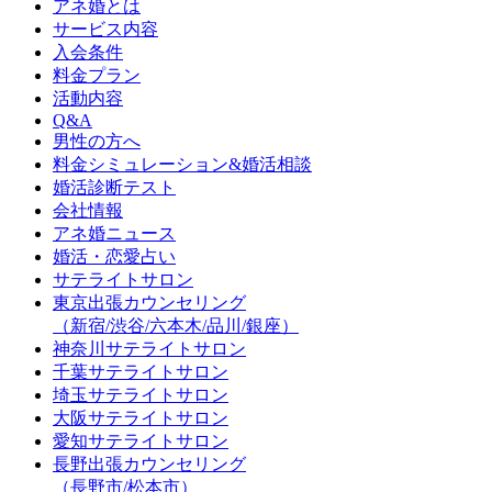
アネ婚とは
サービス内容
入会条件
料金プラン
活動内容
Q&A
男性の方へ
料金シミュレーション&婚活相談
婚活診断テスト
会社情報
アネ婚ニュース
婚活・恋愛占い
サテライトサロン
東京出張カウンセリング
（新宿/渋谷/六本木/品川/銀座）
神奈川サテライトサロン
千葉サテライトサロン
埼玉サテライトサロン
大阪サテライトサロン
愛知サテライトサロン
長野出張カウンセリング
（長野市/松本市）