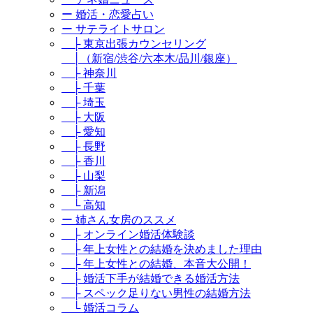
ー 婚活・恋愛占い
ー サテライトサロン
├ 東京出張カウンセリング
│（新宿/渋谷/六本木/品川/銀座）
├ 神奈川
├ 千葉
├ 埼玉
├ 大阪
├ 愛知
├ 長野
├ 香川
├ 山梨
├ 新潟
└ 高知
ー 姉さん女房のススメ
├ オンライン婚活体験談
├ 年上女性との結婚を決めました理由
├ 年上女性との結婚、本音大公開！
├ 婚活下手が結婚できる婚活方法
├ スペック足りない男性の結婚方法
└ 婚活コラム