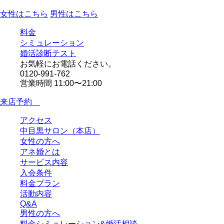
女性はこちら
男性はこちら
料金
シミュレーション
婚活診断テスト
お気軽にお電話ください。
0120-991-762
営業時間 11:00〜21:00
来店予約
アクセス
中目黒サロン（本店）
女性の方へ
アネ婚とは
サービス内容
入会条件
料金プラン
活動内容
Q&A
男性の方へ
料金シミュレーション&婚活相談