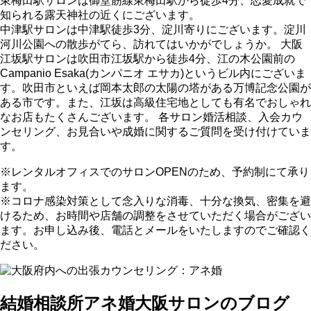
東梅田駅サロンは御堂筋線東梅田駅から徒歩4分、恋愛成就で
知られる露天神社の近くにございます。
中津駅サロンは中津駅徒歩3分、淀川寄りにございます。淀川
河川公園への散歩がてら、訪れてはいかがでしょうか。 大阪
江坂駅サロンは吹田市江坂駅から徒歩4分、江の木公園前の
Campanio Esaka(カンパニオ エサカ)というビル内にございま
す。吹田市といえば岡本太郎の太陽の塔がある万博記念公園が
ある市です。また、江坂は高級住宅地としても有名でおしゃれ
なお店もたくさんございます。 各サロン婚活相談、入会カウ
ンセリング、お見合いや成婚に関するご質問を受け付けていま
す。
※レンタルオフィスでのサロンOPENのため、予約制にて承り
ます。
※コロナ感染対策として念入りな消毒、十分な換気、密集を避
けるため、お時間や店舗の調整をさせていただく場合がござい
ます。お申し込み後、電話とメールをいたしますのでご確認く
ださい。
結婚相談所アネ婚大阪サロンのブログ