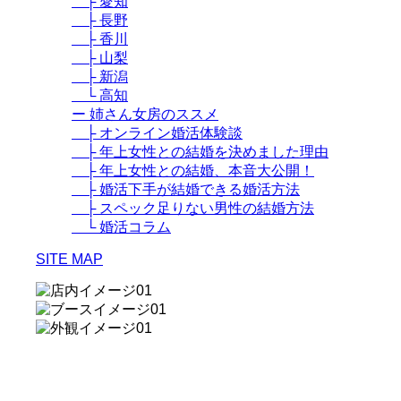
├ 愛知
├ 長野
├ 香川
├ 山梨
├ 新潟
└ 高知
ー 姉さん女房のススメ
├ オンライン婚活体験談
├ 年上女性との結婚を決めました理由
├ 年上女性との結婚、本音大公開！
├ 婚活下手が結婚できる婚活方法
├ スペック足りない男性の結婚方法
└ 婚活コラム
SITE MAP