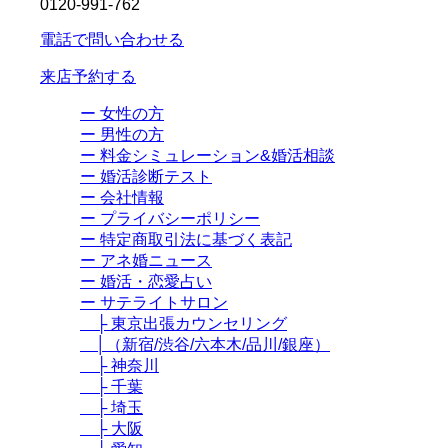
0120-991-762
電話で問い合わせる
来店予約する
ー 女性の方
ー 男性の方
ー 料金シミュレーション&婚活相談
ー 婚活診断テスト
ー 会社情報
ー プライバシーポリシー
ー 特定商取引法に基づく表記
ー アネ婚ニュース
ー 婚活・恋愛占い
ー サテライトサロン
├ 東京出張カウンセリング
│（新宿/渋谷/六本木/品川/銀座）
├ 神奈川
├ 千葉
├ 埼玉
├ 大阪