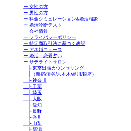
ー 女性の方
ー 男性の方
ー 料金シミュレーション&婚活相談
ー 婚活診断テスト
ー 会社情報
ー プライバシーポリシー
ー 特定商取引法に基づく表記
ー アネ婚ニュース
ー 婚活・恋愛占い
ー サテライトサロン
├ 東京出張カウンセリング
│（新宿/渋谷/六本木/品川/銀座）
├ 神奈川
├ 千葉
├ 埼玉
├ 大阪
├ 愛知
├ 長野
├ 香川
├ 山梨
├ 新潟