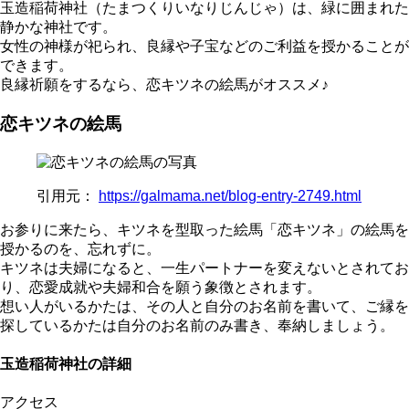
玉造稲荷神社（たまつくりいなりじんじゃ）は、緑に囲まれた
静かな神社です。
女性の神様が祀られ、良縁や子宝などのご利益を授かることが
できます。
良縁祈願をするなら、恋キツネの絵馬がオススメ♪
恋キツネの絵馬
引用元：
https://galmama.net/blog-entry-2749.html
お参りに来たら、キツネを型取った絵馬「恋キツネ」の絵馬を
授かるのを、忘れずに。
キツネは夫婦になると、一生パートナーを変えないとされてお
り、恋愛成就や夫婦和合を願う象徴とされます。
想い人がいるかたは、その人と自分のお名前を書いて、ご縁を
探しているかたは自分のお名前のみ書き、奉納しましょう。
玉造稲荷神社の詳細
アクセス