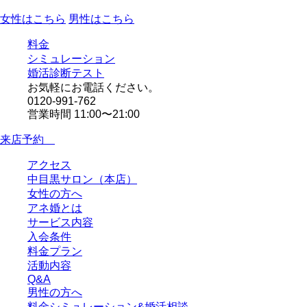
女性はこちら
男性はこちら
料金
シミュレーション
婚活診断テスト
お気軽にお電話ください。
0120-991-762
営業時間 11:00〜21:00
来店予約
アクセス
中目黒サロン（本店）
女性の方へ
アネ婚とは
サービス内容
入会条件
料金プラン
活動内容
Q&A
男性の方へ
料金シミュレーション&婚活相談