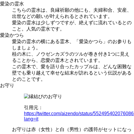
愛染の霊水
こちらの霊水は、良縁祈願の他にも、夫婦和合、安産、
出世などの願いが叶えられるとされています。
愛染の霊水は少しずつですが、絶えずに流れているとの
こと。人気の霊水です。
愛染かつら
愛染の霊水の横にある霊木、「愛染かつら」のお参りも
しましょう。
桂の木に、ノウゼンカズラのツルが巻き付き1つに見え
ることから、恋愛の霊木とされています。
この霊木で、愛を語り合ったカップルは、どんな困難な
壁でも乗り越えて幸せな結末が訪れるという伝説がある
とのことです。
お守り
引用元：
https://twitter.com/aizendo/status/55249540207608
lang=it
お守りは赤（女性）と白（男性）の護符がセットになっ