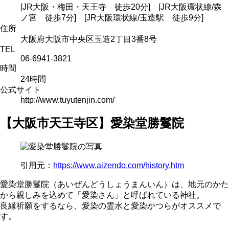
[JR大阪・梅田・天王寺 徒歩20分] [JR大阪環状線/森
ノ宮 徒歩7分] [JR大阪環状線/玉造駅 徒歩9分]
住所
大阪府大阪市中央区玉造2丁目3番8号
TEL
06-6941-3821
時間
24時間
公式サイト
http://www.tuyutenjin.com/
【大阪市天王寺区】愛染堂勝鬘院
引用元：
https://www.aizendo.com/history.htm
愛染堂勝鬘院（あいぜんどうしょうまんいん）は、地元のかた
から親しみを込めて「愛染さん」と呼ばれている神社。
良縁祈願をするなら、愛染の霊水と愛染かつらがオススメで
す。