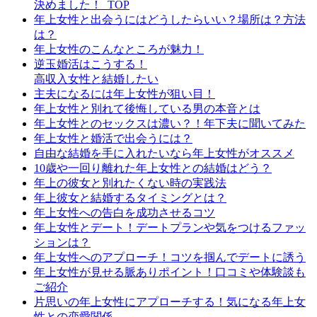
決めました！_TOP
年上女性と出会うにはどうしたらいい？場所は？方法
は？
年上女性のこんなところが魅力！
逆玉婚活はこうする！
高収入女性と結婚したい
主夫になるには年上女性が狙い目！
年上女性と別れて後悔している男の本音とは
年上女性とのセックスは濃い？！年下夫に聞いてみた
年上女性と婚活で出会うには？
自由な結婚を手に入れたいなら年上女性がオススメ
10歳や一回り離れた年上女性との結婚はどう？
年上の彼女と別れたくない時の実践法
年上彼女と結婚するタイミングとは？
年上女性への告白を成功させるコツ
年上女性とデート！デートプランや気をつけるファッ
ションは？
年上女性へのアプローチ！コツを掴んでデートに誘う
年上女性が見せる脈ありポイント！口コミや体験談も
ご紹介
片思いの年上女性にアプローチする！気になる年上女
性との恋愛関係