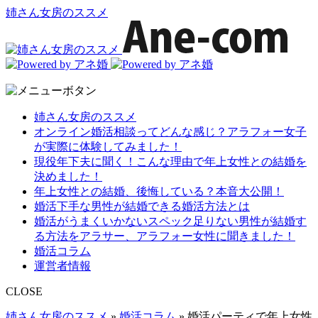
姉さん女房のススメ
姉さん女房のススメ
オンライン婚活相談ってどんな感じ？アラフォー女子
が実際に体験してみました！
現役年下夫に聞く！こんな理由で年上女性との結婚を
決めました！
年上女性との結婚、後悔している？本音大公開！
婚活下手な男性が結婚できる婚活方法とは
婚活がうまくいかないスペック足りない男性が結婚す
る方法をアラサー、アラフォー女性に聞きました！
婚活コラム
運営者情報
CLOSE
姉さん女房のススメ
»
婚活コラム
»
婚活パーティで年上女性