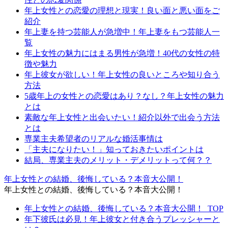
年上女性との恋愛の理想と現実！良い面と悪い面をご
紹介
年上妻を持つ芸能人が急増中！年上妻をもつ芸能人一
覧
年上女性の魅力にはまる男性が急増！40代の女性の特
徴や魅力
年上彼女が欲しい！年上女性の良いところや知り合う
方法
5歳年上の女性との恋愛はあり？なし？年上女性の魅力
とは
素敵な年上女性と出会いたい！紹介以外で出会う方法
とは
専業主夫希望者のリアルな婚活事情は
「主夫になりたい！」知っておきたいポイントは
結局、専業主夫のメリット・デメリットって何？？
年上女性との結婚、後悔している？本音大公開！
年上女性との結婚、後悔している？本音大公開！
年上女性との結婚、後悔している？本音大公開！_TOP
年下彼氏は必見！年上彼女と付き合うプレッシャーと