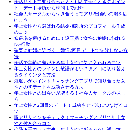
婚活サイトで知り合った人と初めて会うときのポイン
ト！デート場所から時間まで紹介
社会人サークルから付き合うってアリ?出会いの場を広
げよう！
年上女性から選ばれる結婚相談所のプロフィール作成
のコツ
修羅場を避けるために！逆玉婚で女性の逆鱗に触れる
NG行動
確実に結婚に近づく！婚活2回目デートで失敗しない方
法
婚活で年齢に差がある年上女性に気に入られるコツ
年上女性とのラインは敬語がよい？タメ口に切り替え
るタイミングと方法
気遣いがポイント！マッチングアプリで知り合った女
性との初デートを成功させる方法
年上女性との出会いが増える！社会人サークルの探し
方
年上女性と2回目のデート！成功させて次につなげるコ
ツ
脈アリサインをチェック！マッチングアプリで年上女
性と付き合うコツ
恋愛下手でも大丈夫！年上女性に断られない誘い方