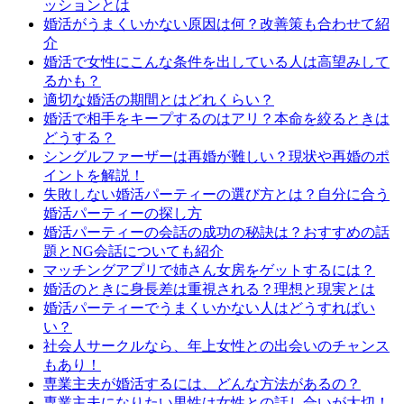
ッションとは
婚活がうまくいかない原因は何？改善策も合わせて紹
介
婚活で女性にこんな条件を出している人は高望みして
るかも？
適切な婚活の期間とはどれくらい？
婚活で相手をキープするのはアリ？本命を絞るときは
どうする？
シングルファーザーは再婚が難しい？現状や再婚のポ
イントを解説！
失敗しない婚活パーティーの選び方とは？自分に合う
婚活パーティーの探し方
婚活パーティーの会話の成功の秘訣は？おすすめの話
題とNG会話についても紹介
マッチングアプリで姉さん女房をゲットするには？
婚活のときに身長差は重視される？理想と現実とは
婚活パーティーでうまくいかない人はどうすればい
い？
社会人サークルなら、年上女性との出会いのチャンス
もあり！
専業主夫が婚活するには、どんな方法があるの？
専業主夫になりたい男性は女性との話し合いが大切！