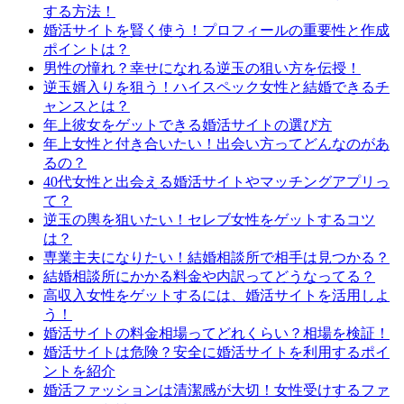
する方法！
婚活サイトを賢く使う！プロフィールの重要性と作成
ポイントは？
男性の憧れ？幸せになれる逆玉の狙い方を伝授！
逆玉婿入りを狙う！ハイスペック女性と結婚できるチ
ャンスとは？
年上彼女をゲットできる婚活サイトの選び方
年上女性と付き合いたい！出会い方ってどんなのがあ
るの？
40代女性と出会える婚活サイトやマッチングアプリっ
て？
逆玉の輿を狙いたい！セレブ女性をゲットするコツ
は？
専業主夫になりたい！結婚相談所で相手は見つかる？
結婚相談所にかかる料金や内訳ってどうなってる？
高収入女性をゲットするには、婚活サイトを活用しよ
う！
婚活サイトの料金相場ってどれくらい？相場を検証！
婚活サイトは危険？安全に婚活サイトを利用するポイ
ントを紹介
婚活ファッションは清潔感が大切！女性受けするファ