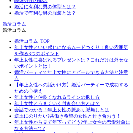
喫煙男性の婚活
婚活に有利な男の体型とは？
婚活で有利な男の服装とは？
婚活コラム
婚活コラム
婚活コラム_TOP
年上女性といい感じになるムードづくり！良い雰囲気
を作る3つのポイント
年上女性に喜ばれるプレゼントは？これだけは外せな
いポイントとは！
婚活パーティで年上女性にアピールできる方法と注意
点
【年上女性への話かけ方】婚活パーティーで成功する
ための心構え
年上女性と仲良くなれるラインの返し方
年上女性とうまくいく付き合い方とは？
会話でわかる！年上女性の脈あり脈無しとは
逆玉にのりたい?共働き希望の女性と付き合おう！
年上女性から見て年下ってどう?年上女性の恋愛対象に
なる方法って?