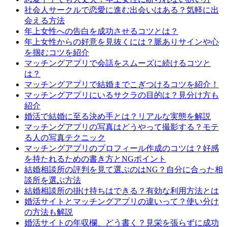
社会人サークルで恋愛に進む出会いはある？気軽に出
会える方法
年上女性への告白を成功させるコツとは？
年上女性からの好意を見抜くには？脈ありサインや心
を掴むコツを紹介
マッチングアプリで会話をスムーズに続けるコツと
は？
マッチングアプリで結婚までこぎつけるコツを紹介！
マッチングアプリにいるサクラの目的は？見分け方も
紹介
婚活で結婚に至る決め手とは？リアルな実態を解説
マッチングアプリの写真はどうやって撮影する？モテ
る人の写真テクニック
マッチングアプリのプロフィール作成のコツは？好感
を持たれるための書き方とNGポイント
結婚相談所の評判を見て選ぶのはNG？自分に合った相
談所を選ぶ方法
結婚相談所の掛け持ちはできる？有効な利用方法とは
婚活サイトとマッチングアプリの違いって？使い分け
の方法も解説
婚活サイトの年収欄、どう書く？見栄を張らずに成功