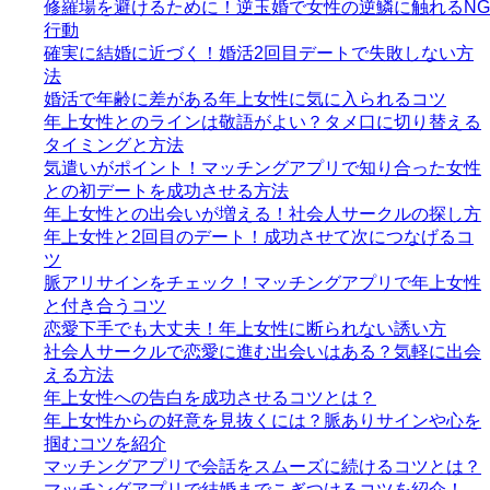
修羅場を避けるために！逆玉婚で女性の逆鱗に触れるNG
行動
確実に結婚に近づく！婚活2回目デートで失敗しない方
法
婚活で年齢に差がある年上女性に気に入られるコツ
年上女性とのラインは敬語がよい？タメ口に切り替える
タイミングと方法
気遣いがポイント！マッチングアプリで知り合った女性
との初デートを成功させる方法
年上女性との出会いが増える！社会人サークルの探し方
年上女性と2回目のデート！成功させて次につなげるコ
ツ
脈アリサインをチェック！マッチングアプリで年上女性
と付き合うコツ
恋愛下手でも大丈夫！年上女性に断られない誘い方
社会人サークルで恋愛に進む出会いはある？気軽に出会
える方法
年上女性への告白を成功させるコツとは？
年上女性からの好意を見抜くには？脈ありサインや心を
掴むコツを紹介
マッチングアプリで会話をスムーズに続けるコツとは？
マッチングアプリで結婚までこぎつけるコツを紹介！