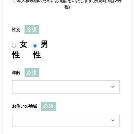
ご本人様確認のためにお電話をいたします(所要時間は2分
程)
必須
性別
女
男
性
性
必須
年齢
必須
お住いの地域