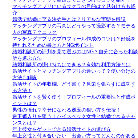
マッチングアプリにいるサクラの目的は？見分け方も紹
介
婚活で結婚に至る決め手とは？リアルな実態を解説
マッチングアプリの写真はどうやって撮影する？モテる
人の写真テクニック
マッチングアプリのプロフィール作成のコツは？好感を
持たれるための書き方とNGポイント
結婚相談所の評判を見て選ぶのはNG？自分に合った相談
所を選ぶ方法
結婚相談所の掛け持ちはできる？有効な利用方法とは
婚活サイトとマッチングアプリの違いって？使い分けの
方法も解説
婚活サイトの年収欄、どう書く？見栄を張らずに成功す
る方法！
婚活サイトを賢く使う！プロフィールの重要性と作成ポ
イントは？
男性の憧れ？幸せになれる逆玉の狙い方を伝授！
逆玉婿入りを狙う！ハイスペック女性と結婚できるチャ
ンスとは？
年上彼女をゲットできる婚活サイトの選び方
年上女性と付き合いたい！出会い方ってどんなのがある