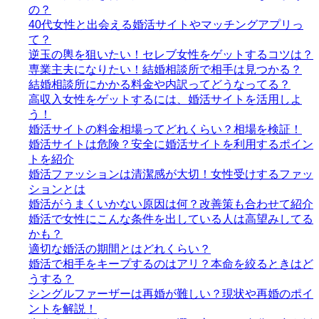
の？
40代女性と出会える婚活サイトやマッチングアプリっ
て？
逆玉の輿を狙いたい！セレブ女性をゲットするコツは？
専業主夫になりたい！結婚相談所で相手は見つかる？
結婚相談所にかかる料金や内訳ってどうなってる？
高収入女性をゲットするには、婚活サイトを活用しよ
う！
婚活サイトの料金相場ってどれくらい？相場を検証！
婚活サイトは危険？安全に婚活サイトを利用するポイン
トを紹介
婚活ファッションは清潔感が大切！女性受けするファッ
ションとは
婚活がうまくいかない原因は何？改善策も合わせて紹介
婚活で女性にこんな条件を出している人は高望みしてる
かも？
適切な婚活の期間とはどれくらい？
婚活で相手をキープするのはアリ？本命を絞るときはど
うする？
シングルファーザーは再婚が難しい？現状や再婚のポイ
ントを解説！