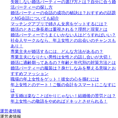
失敗しない婚活パーティーの選び方とは？自分に合う婚
活パーティーの探し方
婚活パーティーの会話の成功の秘訣は？おすすめの話題
とNG会話についても紹介
マッチングアプリで姉さん女房をゲットするには？
婚活のときに身長差は重視される？理想と現実とは
婚活パーティーでうまくいかない人はどうすればいい？
社会人サークルなら、年上女性との出会いのチャンスも
あり！
専業主夫が婚活するには、どんな方法があるの？
専業主夫になりたい男性は女性との話し合いが大切！
婚活に適齢期ってあるの？年齢と年代別の対策方法とは
婚活パーティーの服装は？身だしなみを整える意味とお
すすめファッション
職場の年上女性をゲット！彼女の心を掴むには
年上女性とのデート！ご飯の会計をスマートにこなすに
は
逆玉婚は楽なことばかりじゃない！結婚後の苦労とは？
年上女性への敬語をやめればドキッとさせられる！
運営者情報
運営者情報