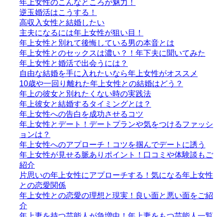
年上女性のこんなところが魅力！
逆玉婚活はこうする！
高収入女性と結婚したい
主夫になるには年上女性が狙い目！
年上女性と別れて後悔している男の本音とは
年上女性とのセックスは濃い？！年下夫に聞いてみた
年上女性と婚活で出会うには？
自由な結婚を手に入れたいなら年上女性がオススメ
10歳や一回り離れた年上女性との結婚はどう？
年上の彼女と別れたくない時の実践法
年上彼女と結婚するタイミングとは？
年上女性への告白を成功させるコツ
年上女性とデート！デートプランや気をつけるファッシ
ョンは？
年上女性へのアプローチ！コツを掴んでデートに誘う
年上女性が見せる脈ありポイント！口コミや体験談もご
紹介
片思いの年上女性にアプローチする！気になる年上女性
との恋愛関係
年上女性との恋愛の理想と現実！良い面と悪い面をご紹
介
年上妻を持つ芸能人が急増中！年上妻をもつ芸能人一覧