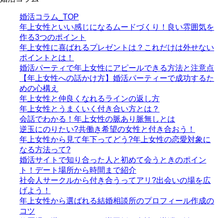
婚活コラム_TOP
年上女性といい感じになるムードづくり！良い雰囲気を
作る3つのポイント
年上女性に喜ばれるプレゼントは？これだけは外せない
ポイントとは！
婚活パーティで年上女性にアピールできる方法と注意点
【年上女性への話かけ方】婚活パーティーで成功するた
めの心構え
年上女性と仲良くなれるラインの返し方
年上女性とうまくいく付き合い方とは？
会話でわかる！年上女性の脈あり脈無しとは
逆玉にのりたい?共働き希望の女性と付き合おう！
年上女性から見て年下ってどう?年上女性の恋愛対象に
なる方法って?
婚活サイトで知り合った人と初めて会うときのポイン
ト！デート場所から時間まで紹介
社会人サークルから付き合うってアリ?出会いの場を広
げよう！
年上女性から選ばれる結婚相談所のプロフィール作成の
コツ