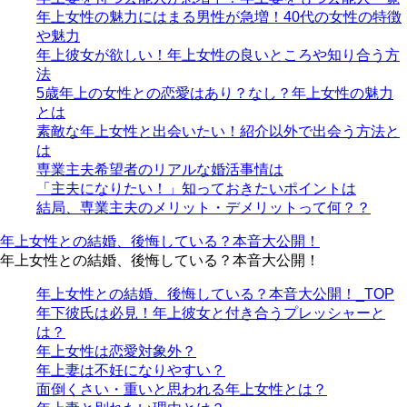
年上女性の魅力にはまる男性が急増！40代の女性の特徴
や魅力
年上彼女が欲しい！年上女性の良いところや知り合う方
法
5歳年上の女性との恋愛はあり？なし？年上女性の魅力
とは
素敵な年上女性と出会いたい！紹介以外で出会う方法と
は
専業主夫希望者のリアルな婚活事情は
「主夫になりたい！」知っておきたいポイントは
結局、専業主夫のメリット・デメリットって何？？
年上女性との結婚、後悔している？本音大公開！
年上女性との結婚、後悔している？本音大公開！
年上女性との結婚、後悔している？本音大公開！_TOP
年下彼氏は必見！年上彼女と付き合うプレッシャーと
は？
年上女性は恋愛対象外？
年上妻は不妊になりやすい？
面倒くさい・重いと思われる年上女性とは？