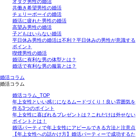
オタク男性の婚活
共働き希望男性の婚活
チェリーボーイの婚活
婚活に疲れた男性の婚活
高望み男性の婚活
子どもはいらない婚活
平日休み男性の婚活は不利？平日休みの男性が意識する
ポイント
喫煙男性の婚活
婚活に有利な男の体型とは？
婚活で有利な男の服装とは？
婚活コラム
婚活コラム
婚活コラム_TOP
年上女性といい感じになるムードづくり！良い雰囲気を
作る3つのポイント
年上女性に喜ばれるプレゼントは？これだけは外せない
ポイントとは！
婚活パーティで年上女性にアピールできる方法と注意点
【年上女性への話かけ方】婚活パーティーで成功するた