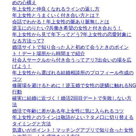
めの心構え
年上女性と仲良くなれるラインの返し方
年上女性とうまくいく付き合い方とは？
会話でわかる！年上女性の脈あり脈無しとは
逆玉にのりたい?共働き希望の女性と付き合おう！
年上女性から見て年下ってどう?年上女性の恋愛対象に
なる方法って?
婚活サイトで知り合った人と初めて会うときのポイン
ト！デート場所から時間まで紹介
社会人サークルから付き合うってアリ?出会いの場を広
げよう！
年上女性から選ばれる結婚相談所のプロフィール作成の
コツ
修羅場を避けるために！逆玉婚で女性の逆鱗に触れるNG
行動
確実に結婚に近づく！婚活2回目デートで失敗しない方
法
婚活で年齢に差がある年上女性に気に入られるコツ
年上女性とのラインは敬語がよい？タメ口に切り替える
タイミングと方法
気遣いがポイント！マッチングアプリで知り合った女性