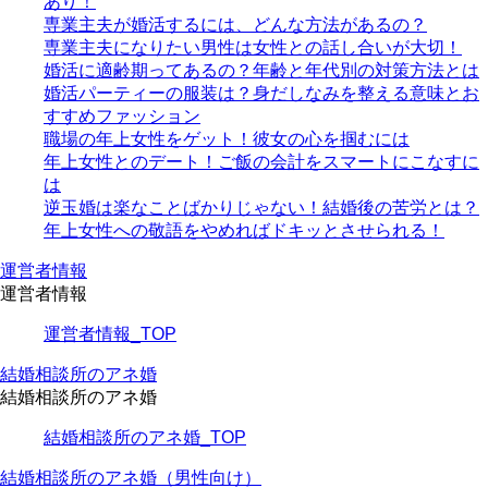
あり！
専業主夫が婚活するには、どんな方法があるの？
専業主夫になりたい男性は女性との話し合いが大切！
婚活に適齢期ってあるの？年齢と年代別の対策方法とは
婚活パーティーの服装は？身だしなみを整える意味とお
すすめファッション
職場の年上女性をゲット！彼女の心を掴むには
年上女性とのデート！ご飯の会計をスマートにこなすに
は
逆玉婚は楽なことばかりじゃない！結婚後の苦労とは？
年上女性への敬語をやめればドキッとさせられる！
運営者情報
運営者情報
運営者情報_TOP
結婚相談所のアネ婚
結婚相談所のアネ婚
結婚相談所のアネ婚_TOP
結婚相談所のアネ婚（男性向け）