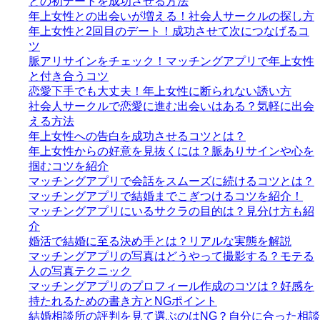
との初デートを成功させる方法
年上女性との出会いが増える！社会人サークルの探し方
年上女性と2回目のデート！成功させて次につなげるコ
ツ
脈アリサインをチェック！マッチングアプリで年上女性
と付き合うコツ
恋愛下手でも大丈夫！年上女性に断られない誘い方
社会人サークルで恋愛に進む出会いはある？気軽に出会
える方法
年上女性への告白を成功させるコツとは？
年上女性からの好意を見抜くには？脈ありサインや心を
掴むコツを紹介
マッチングアプリで会話をスムーズに続けるコツとは？
マッチングアプリで結婚までこぎつけるコツを紹介！
マッチングアプリにいるサクラの目的は？見分け方も紹
介
婚活で結婚に至る決め手とは？リアルな実態を解説
マッチングアプリの写真はどうやって撮影する？モテる
人の写真テクニック
マッチングアプリのプロフィール作成のコツは？好感を
持たれるための書き方とNGポイント
結婚相談所の評判を見て選ぶのはNG？自分に合った相談