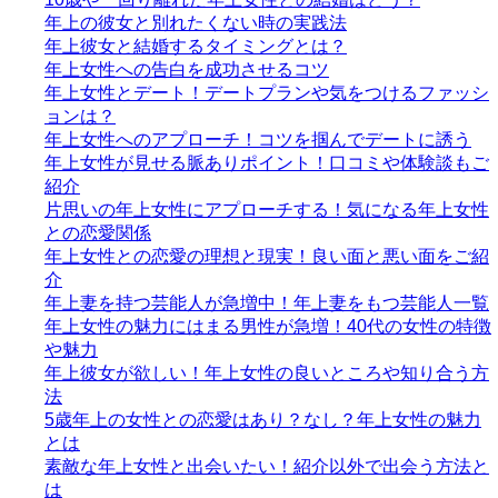
年上の彼女と別れたくない時の実践法
年上彼女と結婚するタイミングとは？
年上女性への告白を成功させるコツ
年上女性とデート！デートプランや気をつけるファッシ
ョンは？
年上女性へのアプローチ！コツを掴んでデートに誘う
年上女性が見せる脈ありポイント！口コミや体験談もご
紹介
片思いの年上女性にアプローチする！気になる年上女性
との恋愛関係
年上女性との恋愛の理想と現実！良い面と悪い面をご紹
介
年上妻を持つ芸能人が急増中！年上妻をもつ芸能人一覧
年上女性の魅力にはまる男性が急増！40代の女性の特徴
や魅力
年上彼女が欲しい！年上女性の良いところや知り合う方
法
5歳年上の女性との恋愛はあり？なし？年上女性の魅力
とは
素敵な年上女性と出会いたい！紹介以外で出会う方法と
は