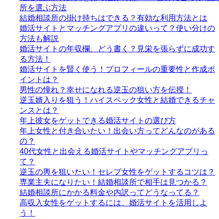
所を選ぶ方法
結婚相談所の掛け持ちはできる？有効な利用方法とは
婚活サイトとマッチングアプリの違いって？使い分けの
方法も解説
婚活サイトの年収欄、どう書く？見栄を張らずに成功す
る方法！
婚活サイトを賢く使う！プロフィールの重要性と作成ポ
イントは？
男性の憧れ？幸せになれる逆玉の狙い方を伝授！
逆玉婿入りを狙う！ハイスペック女性と結婚できるチャ
ンスとは？
年上彼女をゲットできる婚活サイトの選び方
年上女性と付き合いたい！出会い方ってどんなのがある
の？
40代女性と出会える婚活サイトやマッチングアプリっ
て？
逆玉の輿を狙いたい！セレブ女性をゲットするコツは？
専業主夫になりたい！結婚相談所で相手は見つかる？
結婚相談所にかかる料金や内訳ってどうなってる？
高収入女性をゲットするには、婚活サイトを活用しよ
う！