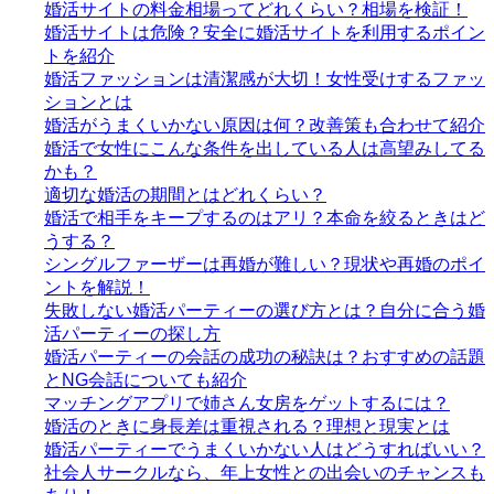
婚活サイトの料金相場ってどれくらい？相場を検証！
婚活サイトは危険？安全に婚活サイトを利用するポイン
トを紹介
婚活ファッションは清潔感が大切！女性受けするファッ
ションとは
婚活がうまくいかない原因は何？改善策も合わせて紹介
婚活で女性にこんな条件を出している人は高望みしてる
かも？
適切な婚活の期間とはどれくらい？
婚活で相手をキープするのはアリ？本命を絞るときはど
うする？
シングルファーザーは再婚が難しい？現状や再婚のポイ
ントを解説！
失敗しない婚活パーティーの選び方とは？自分に合う婚
活パーティーの探し方
婚活パーティーの会話の成功の秘訣は？おすすめの話題
とNG会話についても紹介
マッチングアプリで姉さん女房をゲットするには？
婚活のときに身長差は重視される？理想と現実とは
婚活パーティーでうまくいかない人はどうすればいい？
社会人サークルなら、年上女性との出会いのチャンスも