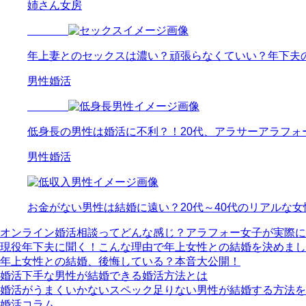
姉さん女房
年上妻とのセックスは濃い？頑張らなくていい？年下夫
男性婚活
低身長の男性は婚活に不利？！20代、アラサーアラフォ
男性婚活
お金がない男性は結婚に遠い？20代～40代のリアルな
オンライン婚活相談ってどんな感じ？アラフォー女子が実際に
現役年下夫に聞く！こんな理由で年上女性との結婚を決めまし
年上女性との結婚、後悔している？本音大公開！
婚活下手な男性が結婚できる婚活方法とは
婚活がうまくいかないスペック足りない男性が結婚する方法を
婚活コラム