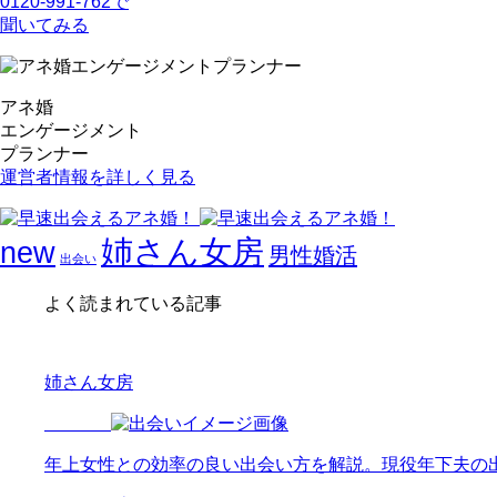
0120-991-762で
聞いてみる
アネ婚
エンゲージメント
プランナー
運営者情報を詳しく見る
姉さん女房
new
男性婚活
出会い
よく読まれている記事
姉さん女房
年上女性との効率の良い出会い方を解説。現役年下夫の