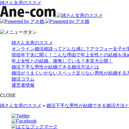
姉さん女房のススメ
姉さん女房のススメ
オンライン婚活相談ってどんな感じ？アラフォー女子が
現役年下夫に聞く！こんな理由で年上女性との結婚を決
年上女性との結婚、後悔している？本音大公開！
婚活下手な男性が結婚できる婚活方法とは
婚活がうまくいかないスペック足りない男性が結婚する
婚活コラム
運営者情報
CLOSE
姉さん女房のススメ
»
婚活下手な男性が結婚できる婚活方法