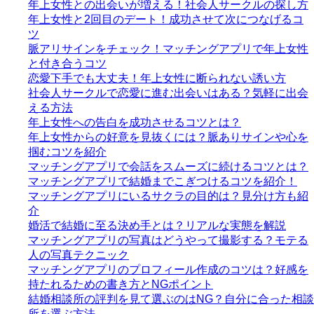
年上女性との出会いが増える！社会人サークルの探し方
年上女性と2回目のデート！成功させて次につなげるコ
ツ
脈アリサインをチェック！マッチングアプリで年上女性
と付き合うコツ
恋愛下手でも大丈夫！年上女性に断られない誘い方
社会人サークルで恋愛に進む出会いはある？気軽に出会
える方法
年上女性への告白を成功させるコツとは？
年上女性からの好意を見抜くには？脈ありサインや心を
掴むコツを紹介
マッチングアプリで会話をスムーズに続けるコツとは？
マッチングアプリで結婚までこぎつけるコツを紹介！
マッチングアプリにいるサクラの目的は？見分け方も紹
介
婚活で結婚に至る決め手とは？リアルな実態を解説
マッチングアプリの写真はどうやって撮影する？モテる
人の写真テクニック
マッチングアプリのプロフィール作成のコツは？好感を
持たれるための書き方とNGポイント
結婚相談所の評判を見て選ぶのはNG？自分に合った相談
所を選ぶ方法