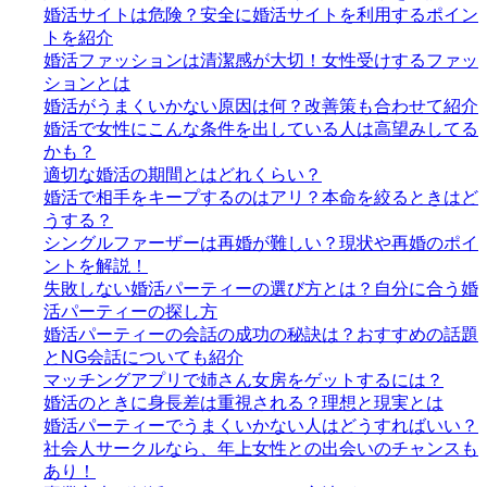
婚活サイトは危険？安全に婚活サイトを利用するポイン
トを紹介
婚活ファッションは清潔感が大切！女性受けするファッ
ションとは
婚活がうまくいかない原因は何？改善策も合わせて紹介
婚活で女性にこんな条件を出している人は高望みしてる
かも？
適切な婚活の期間とはどれくらい？
婚活で相手をキープするのはアリ？本命を絞るときはど
うする？
シングルファーザーは再婚が難しい？現状や再婚のポイ
ントを解説！
失敗しない婚活パーティーの選び方とは？自分に合う婚
活パーティーの探し方
婚活パーティーの会話の成功の秘訣は？おすすめの話題
とNG会話についても紹介
マッチングアプリで姉さん女房をゲットするには？
婚活のときに身長差は重視される？理想と現実とは
婚活パーティーでうまくいかない人はどうすればいい？
社会人サークルなら、年上女性との出会いのチャンスも
あり！