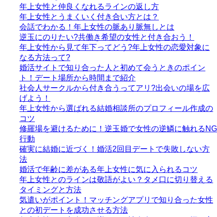
年上女性と仲良くなれるラインの返し方
年上女性とうまくいく付き合い方とは？
会話でわかる！年上女性の脈あり脈無しとは
逆玉にのりたい?共働き希望の女性と付き合おう！
年上女性から見て年下ってどう?年上女性の恋愛対象に
なる方法って?
婚活サイトで知り合った人と初めて会うときのポイン
ト！デート場所から時間まで紹介
社会人サークルから付き合うってアリ?出会いの場を広
げよう！
年上女性から選ばれる結婚相談所のプロフィール作成の
コツ
修羅場を避けるために！逆玉婚で女性の逆鱗に触れるNG
行動
確実に結婚に近づく！婚活2回目デートで失敗しない方
法
婚活で年齢に差がある年上女性に気に入られるコツ
年上女性とのラインは敬語がよい？タメ口に切り替える
タイミングと方法
気遣いがポイント！マッチングアプリで知り合った女性
との初デートを成功させる方法