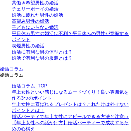
共働き希望男性の婚活
チェリーボーイの婚活
婚活に疲れた男性の婚活
高望み男性の婚活
子どもはいらない婚活
平日休み男性の婚活は不利？平日休みの男性が意識する
ポイント
喫煙男性の婚活
婚活に有利な男の体型とは？
婚活で有利な男の服装とは？
婚活コラム
婚活コラム
婚活コラム_TOP
年上女性といい感じになるムードづくり！良い雰囲気を
作る3つのポイント
年上女性に喜ばれるプレゼントは？これだけは外せない
ポイントとは！
婚活パーティで年上女性にアピールできる方法と注意点
【年上女性への話かけ方】婚活パーティーで成功するた
めの心構え