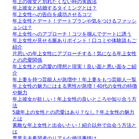
年上の彼女と別れたくない時の実践法
年上彼女と結婚するタイミングとは？
年上女性への告白を成功させるコツ
年上女性とデート！デートプランや気をつけるファッシ
ョンは？
年上女性へのアプローチ！コツを掴んでデートに誘う
年上女性が見せる脈ありポイント！口コミや体験談もご
紹介
片思いの年上女性にアプローチする！気になる年上女性
との恋愛関係
年上女性との恋愛の理想と現実！良い面と悪い面をご紹
介
年上妻を持つ芸能人が急増中！年上妻をもつ芸能人一覧
年上女性の魅力にはまる男性が急増！40代の女性の特徴
や魅力
年上彼女が欲しい！年上女性の良いところや知り合う方
法
5歳年上の女性との恋愛はあり？なし？年上女性の魅力
とは
素敵な年上女性と出会いたい！紹介以外で出会う方法と
は
専業主夫希望者のリアルな婚活事情は