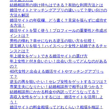
結婚相談所の掛け持ちはできる？有効な利用方法とは
婚活サイトとマッチングアプリの違いって？使い分けの
方法も解説
婚活サイトの年収欄、どう書く？見栄を張らずに成功す
る方法！
婚活サイトを賢く使う！プロフィールの重要性と作成ポ
イントは？
男性の憧れ？幸せになれる逆玉の狙い方を伝授！
逆玉婿入りを狙う！ハイスペック女性と結婚できるチャ
ンスとは？
年上彼女をゲットできる婚活サイトの選び方
年上女性と付き合いたい！出会い方ってどんなのがある
の？
40代女性と出会える婚活サイトやマッチングアプリっ
て？
逆玉の輿を狙いたい！セレブ女性をゲットするコツは？
専業主夫になりたい！結婚相談所で相手は見つかる？
結婚相談所にかかる料金や内訳ってどうなってる？
高収入女性をゲットするには、婚活サイトを活用しよ
う！
婚活サイトの料金相場ってどれくらい？相場を検証！