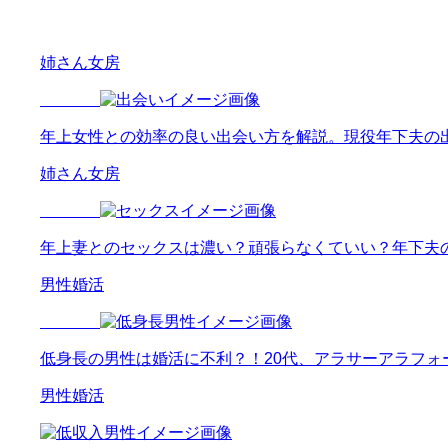
姉さん女房
年上女性との効率の良い出会い方を解説。現役年下夫の
姉さん女房
年上妻とのセックスは濃い？頑張らなくていい？年下夫
男性婚活
低身長の男性は婚活に不利？！20代、アラサーアラフォ
男性婚活