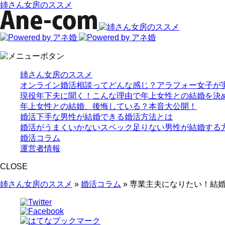
姉さん女房のススメ
姉さん女房のススメ
オンライン婚活相談ってどんな感じ？アラフォー女子が
現役年下夫に聞く！こんな理由で年上女性との結婚を決
年上女性との結婚、後悔している？本音大公開！
婚活下手な男性が結婚できる婚活方法とは
婚活がうまくいかないスペック足りない男性が結婚する
婚活コラム
運営者情報
CLOSE
姉さん女房のススメ
»
婚活コラム
»
専業主夫になりたい！結