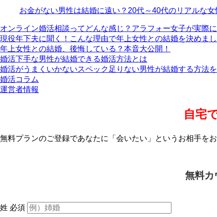
お金がない男性は結婚に遠い？20代～40代のリアルな
オンライン婚活相談ってどんな感じ？アラフォー女子が実際に
現役年下夫に聞く！こんな理由で年上女性との結婚を決めまし
年上女性との結婚、後悔している？本音大公開！
婚活下手な男性が結婚できる婚活方法とは
婚活がうまくいかないスペック足りない男性が結婚する方法を
婚活コラム
運営者情報
自宅
無料プランのご登録であなたに「会いたい」というお相手をお
無料カ
姓
必須