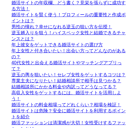
婚活サイトの年収欄、どう書く？見栄を張らずに成功す
る方法！
婚活サイトを賢く使う！プロフィールの重要性と作成ポ
イントは？
男性の憧れ？幸せになれる逆玉の狙い方を伝授！
逆玉婿入りを狙う！ハイスペック女性と結婚できるチャ
ンスとは？
年上彼女をゲットできる婚活サイトの選び方
年上女性と付き合いたい！出会い方ってどんなのがある
の？
40代女性と出会える婚活サイトやマッチングアプリっ
て？
逆玉の輿を狙いたい！セレブ女性をゲットするコツは？
専業主夫になりたい！結婚相談所で相手は見つかる？
結婚相談所にかかる料金や内訳ってどうなってる？
高収入女性をゲットするには、婚活サイトを活用しよ
う！
婚活サイトの料金相場ってどれくらい？相場を検証！
婚活サイトは危険？安全に婚活サイトを利用するポイン
トを紹介
婚活ファッションは清潔感が大切！女性受けするファッ