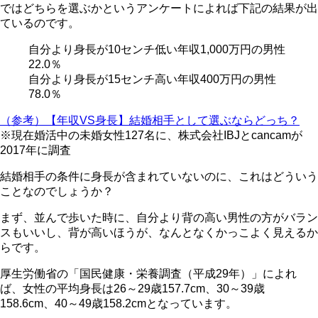
ではどちらを選ぶかというアンケートによれば下記の結果が出
ているのです。
自分より身長が10センチ低い年収1,000万円の男性
22.0％
自分より身長が15センチ高い年収400万円の男性
78.0％
（参考）【年収VS身長】結婚相手として選ぶならどっち？
※現在婚活中の未婚女性127名に、株式会社IBJとcancamが
2017年に調査
結婚相手の条件に身長が含まれていないのに、これはどういう
ことなのでしょうか？
まず、並んで歩いた時に、
自分より背の高い男性の方がバラン
スもいいし、背が高いほうが、なんとなくかっこよく見える
か
らです。
厚生労働省の「国民健康・栄養調査（平成29年）」によれ
ば、
女性の平均身長は26～29歳157.7cm、30～39歳
158.6cm、40～49歳158.2cm
となっています。