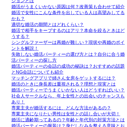
ションとは
婚活がうまくいかない原因は何？改善策も合わせて紹介
婚活で女性にこんな条件を出している人は高望みしてる
かも？
適切な婚活の期間とはどれくらい？
婚活で相手をキープするのはアリ？本命を絞るときはど
うする？
シングルファーザーは再婚が難しい？現状や再婚のポイ
ントを解説！
失敗しない婚活パーティーの選び方とは？自分に合う婚
活パーティーの探し方
婚活パーティーの会話の成功の秘訣は？おすすめの話題
とNG会話についても紹介
マッチングアプリで姉さん女房をゲットするには？
婚活のときに身長差は重視される？理想と現実とは
婚活パーティーでうまくいかない人はどうすればいい？
社会人サークルなら、年上女性との出会いのチャンスも
あり！
専業主夫が婚活するには、どんな方法があるの？
専業主夫になりたい男性は女性との話し合いが大切！
婚活に適齢期ってあるの？年齢と年代別の対策方法とは
婚活パーティーの服装は？身だしなみを整える意味とお