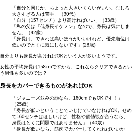
「自分と同じか、ちょっと大きいくらいがいい。
むしろ
大きすぎる人は苦手
」（30代）
「自分（157センチ）より高ければいい」（33歳）
「私の
父は『低身長イケメン』
なので、身長は気にしま
せん」（42歳）
「身長は、できれば高いほうがいいけれど、
優先順位は
低い
のでとくに気にしないです」(28歳)
自分よりも身長が高ければOKという人が多いようです。
女性の平均身長は158cmですから、これならクリアできるとい
う男性も多いのでは？
身長をカバーできるものがあればOK
「ジャニーズ並みの顔なら、160cmでもOKです！」
（25歳）
「身長が低いということで
いじけていなければOK
。せめ
て160センチはほしいけど、
性格や価値観が合うなら、
身長はとくに問題ではありません
」（40歳）
「身長が低いなら、
筋肉でカバー
してくれればいいか