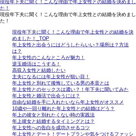
現役年下夫に聞く！こんな理由で年上女性との結婚を決めまし
た！
現役年下夫に聞く！こんな理由で年上女性との結婚を決めまし
た！
現役年下夫に聞く！こんな理由で年上女性との結婚を決
めました！_TOP
年上女性と出会うにはどうしたらいい？場所は？方法
は？
年上女性のこんなところが魅力！
逆玉婚活はこうする！
高収入女性と結婚したい
主夫になるには年上女性が狙い目！
年上女性と別れて後悔している男の本音とは
年上女性とのセックスは濃い？！年下夫に聞いてみた
年上女性と婚活で出会うには？
自由な結婚を手に入れたいなら年上女性がオススメ
10歳や一回り離れた年上女性との結婚はどう？
年上の彼女と別れたくない時の実践法
年上彼女と結婚するタイミングとは？
年上女性への告白を成功させるコツ
年上女性とデート！デートプランや気をつけるファッシ