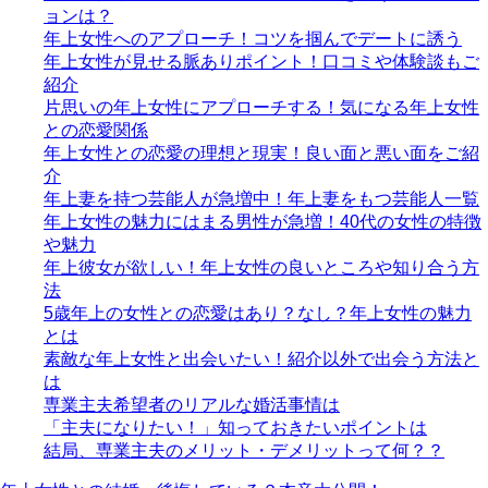
ョンは？
年上女性へのアプローチ！コツを掴んでデートに誘う
年上女性が見せる脈ありポイント！口コミや体験談もご
紹介
片思いの年上女性にアプローチする！気になる年上女性
との恋愛関係
年上女性との恋愛の理想と現実！良い面と悪い面をご紹
介
年上妻を持つ芸能人が急増中！年上妻をもつ芸能人一覧
年上女性の魅力にはまる男性が急増！40代の女性の特徴
や魅力
年上彼女が欲しい！年上女性の良いところや知り合う方
法
5歳年上の女性との恋愛はあり？なし？年上女性の魅力
とは
素敵な年上女性と出会いたい！紹介以外で出会う方法と
は
専業主夫希望者のリアルな婚活事情は
「主夫になりたい！」知っておきたいポイントは
結局、専業主夫のメリット・デメリットって何？？