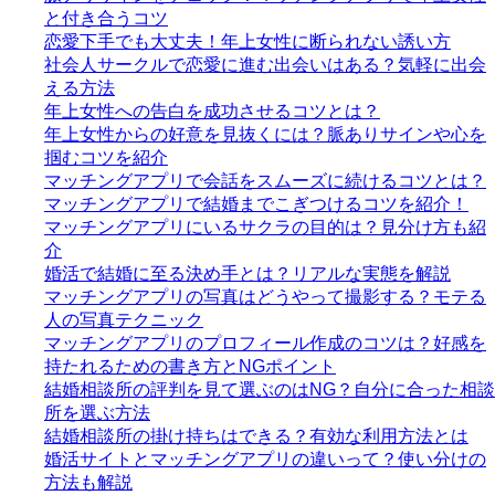
と付き合うコツ
恋愛下手でも大丈夫！年上女性に断られない誘い方
社会人サークルで恋愛に進む出会いはある？気軽に出会
える方法
年上女性への告白を成功させるコツとは？
年上女性からの好意を見抜くには？脈ありサインや心を
掴むコツを紹介
マッチングアプリで会話をスムーズに続けるコツとは？
マッチングアプリで結婚までこぎつけるコツを紹介！
マッチングアプリにいるサクラの目的は？見分け方も紹
介
婚活で結婚に至る決め手とは？リアルな実態を解説
マッチングアプリの写真はどうやって撮影する？モテる
人の写真テクニック
マッチングアプリのプロフィール作成のコツは？好感を
持たれるための書き方とNGポイント
結婚相談所の評判を見て選ぶのはNG？自分に合った相談
所を選ぶ方法
結婚相談所の掛け持ちはできる？有効な利用方法とは
婚活サイトとマッチングアプリの違いって？使い分けの
方法も解説