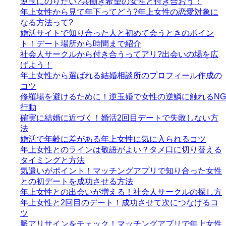
逆玉にのりたい?共働き希望の女性と付き合おう！
年上女性から見て年下ってどう?年上女性の恋愛対象に
なる方法って?
婚活サイトで知り合った人と初めて会うときのポイン
ト！デート場所から時間まで紹介
社会人サークルから付き合うってアリ?出会いの場を広
げよう！
年上女性から選ばれる結婚相談所のプロフィール作成の
コツ
修羅場を避けるために！逆玉婚で女性の逆鱗に触れるNG
行動
確実に結婚に近づく！婚活2回目デートで失敗しない方
法
婚活で年齢に差がある年上女性に気に入られるコツ
年上女性とのラインは敬語がよい？タメ口に切り替える
タイミングと方法
気遣いがポイント！マッチングアプリで知り合った女性
との初デートを成功させる方法
年上女性との出会いが増える！社会人サークルの探し方
年上女性と2回目のデート！成功させて次につなげるコ
ツ
脈アリサインをチェック！マッチングアプリで年上女性