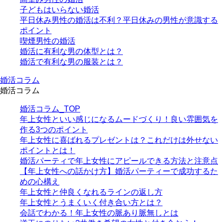
子どもはいらない婚活
平日休み男性の婚活は不利？平日休みの男性が意識する
ポイント
喫煙男性の婚活
婚活に有利な男の体型とは？
婚活で有利な男の服装とは？
婚活コラム
婚活コラム
婚活コラム_TOP
年上女性といい感じになるムードづくり！良い雰囲気を
作る3つのポイント
年上女性に喜ばれるプレゼントは？これだけは外せない
ポイントとは！
婚活パーティで年上女性にアピールできる方法と注意点
【年上女性への話かけ方】婚活パーティーで成功するた
めの心構え
年上女性と仲良くなれるラインの返し方
年上女性とうまくいく付き合い方とは？
会話でわかる！年上女性の脈あり脈無しとは