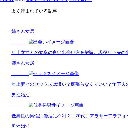
よく読まれている記事
姉さん女房
年上女性との効率の良い出会い方を解説。現役年下夫の
姉さん女房
年上妻とのセックスは濃い？頑張らなくていい？年下夫
男性婚活
低身長の男性は婚活に不利？！20代、アラサーアラフォ
男性婚活