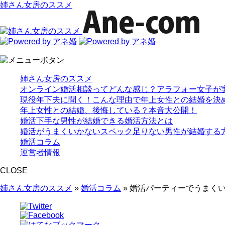
姉さん女房のススメ
姉さん女房のススメ
オンライン婚活相談ってどんな感じ？アラフォー女子が
現役年下夫に聞く！こんな理由で年上女性との結婚を決
年上女性との結婚、後悔している？本音大公開！
婚活下手な男性が結婚できる婚活方法とは
婚活がうまくいかないスペック足りない男性が結婚する
婚活コラム
運営者情報
CLOSE
姉さん女房のススメ
»
婚活コラム
»
婚活パーティーでうまく