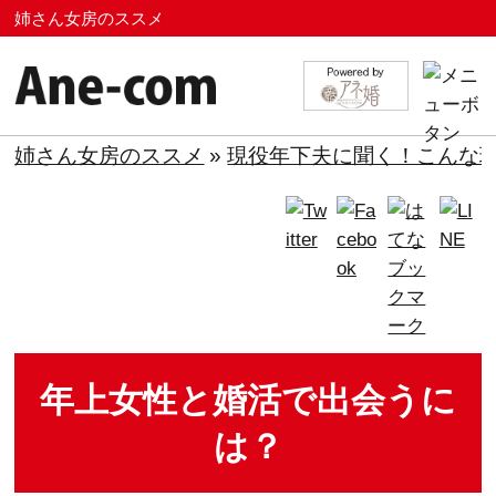
姉さん女房のススメ
姉さん女房のススメ
»
現役年下夫に聞く！こんな
年上女性と婚活で出会うに
は？