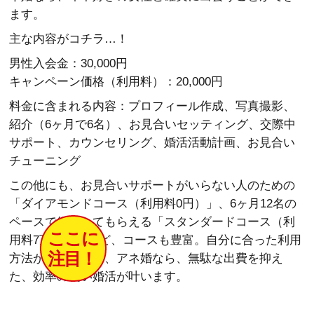
ます。
主な内容がコチラ…！
男性入会金：30,000円
キャンペーン価格（利用料）：20,000円
料金に含まれる内容：プロフィール作成、写真撮影、
紹介（6ヶ月で6名）、お見合いセッティング、交際中
サポート、カウンセリング、婚活活動計画、お見合い
チューニング
この他にも、お見合いサポートがいらない人のための
「ダイアモンドコース（利用料0円）」、6ヶ月12名の
ペースで紹介してもらえる「スタンダードコース（利
ここに
用料7万円）」など、コースも豊富。自分に合った利用
注目！
方法が選べるので、アネ婚なら、無駄な出費を抑え
た、効率の良い婚活が叶います。