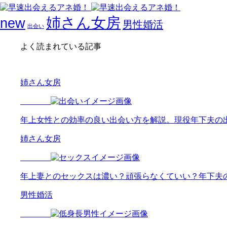
姉さん女房
new
男性婚活
出会い
よく読まれている記事
姉さん女房
年上女性との効率の良い出会い方を解説。現役年下夫の
姉さん女房
年上妻とのセックスは濃い？頑張らなくていい？年下夫
男性婚活