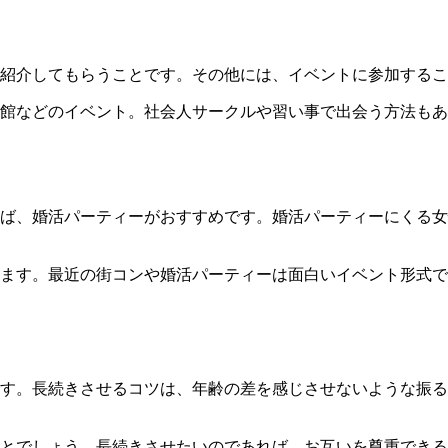
紹介してもらうことです。その他には、イベントに参加するこ
館などのイベント。社会人サークルや習い事で出会う方法もあ
ば、婚活パーティーがおすすめです。婚活パーティーにくる女
ます。最近の街コンや婚活パーティーは面白いイベント形式で
す。長続きさせるコツは、年齢の差を感じさせないような振る
とでしょう。長続きさせたいのであれば、お互いを尊重できる