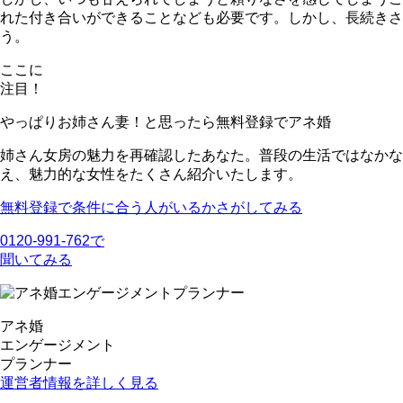
れた付き合いができることなども必要です。しかし、長続きさ
う。
ここに
注目！
やっぱりお姉さん妻！と思ったら無料登録でアネ婚
姉さん女房の魅力を再確認したあなた。普段の生活ではなかな
え、魅力的な女性をたくさん紹介いたします。
無料登録で条件に合う人がいるかさがしてみる
0120-991-762で
聞いてみる
アネ婚
エンゲージメント
プランナー
運営者情報を詳しく見る