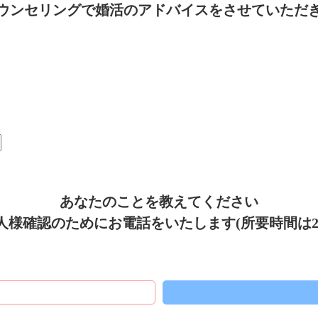
ウンセリングで婚活のアドバイスをさせていただ
あなたのことを教えてください
人様確認のためにお電話をいたします(所要時間は2