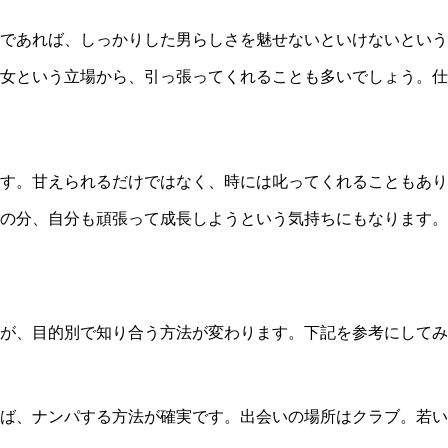
であれば、しっかりした男らしさを魅せないといけないという
女という立場から、引っ張ってくれることも多いでしょう。仕
す。甘えられるだけではなく、時には叱ってくれることもあり
の分、自分も頑張って成長しようという気持ちにもなります。
が、目的別で知り合う方法が変わります。下記を参考にしてみ
ば、ナンパする方法が確実です。出会いの場所はクラブ。若い