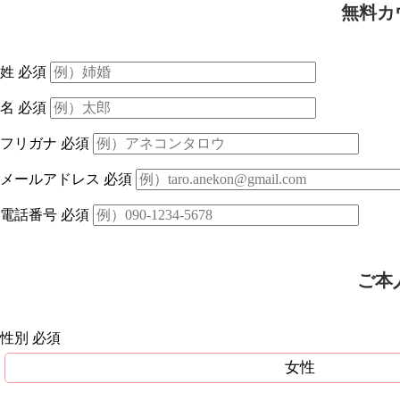
無料カ
姓
必須
名
必須
フリガナ
必須
メールアドレス
必須
電話番号
必須
ご本
性別
必須
女性