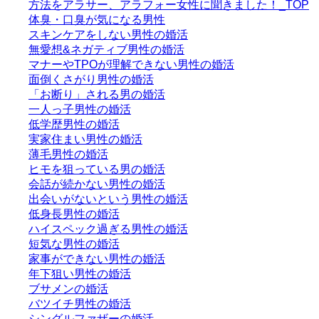
方法をアラサー、アラフォー女性に聞きました！_TOP
体臭・口臭が気になる男性
スキンケアをしない男性の婚活
無愛想&ネガティブ男性の婚活
マナーやTPOが理解できない男性の婚活
面倒くさがり男性の婚活
「お断り」される男の婚活
一人っ子男性の婚活
低学歴男性の婚活
実家住まい男性の婚活
薄毛男性の婚活
ヒモを狙っている男の婚活
会話が続かない男性の婚活
出会いがないという男性の婚活
低身長男性の婚活
ハイスペック過ぎる男性の婚活
短気な男性の婚活
家事ができない男性の婚活
年下狙い男性の婚活
ブサメンの婚活
バツイチ男性の婚活
シングルファザーの婚活