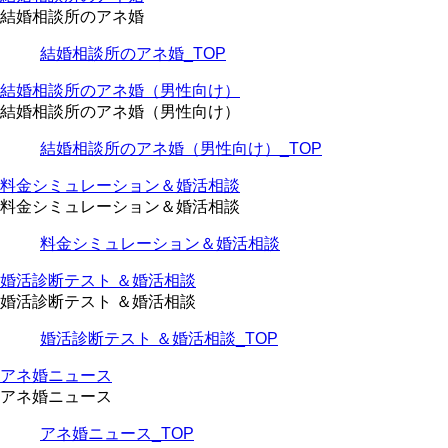
結婚相談所のアネ婚
結婚相談所のアネ婚_TOP
結婚相談所のアネ婚（男性向け）
結婚相談所のアネ婚（男性向け）
結婚相談所のアネ婚（男性向け）_TOP
料金シミュレーション＆婚活相談
料金シミュレーション＆婚活相談
料金シミュレーション＆婚活相談
婚活診断テスト ＆婚活相談
婚活診断テスト ＆婚活相談
婚活診断テスト ＆婚活相談_TOP
アネ婚ニュース
アネ婚ニュース
アネ婚ニュース_TOP