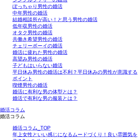
ぽっちゃり男性の婚活
中年男性の婚活
結婚相談所が高い！と思う男性の婚活
低年収男性の婚活
オタク男性の婚活
共働き希望男性の婚活
チェリーボーイの婚活
婚活に疲れた男性の婚活
高望み男性の婚活
子どもはいらない婚活
平日休み男性の婚活は不利？平日休みの男性が意識する
ポイント
喫煙男性の婚活
婚活に有利な男の体型とは？
婚活で有利な男の服装とは？
婚活コラム
婚活コラム
婚活コラム_TOP
年上女性といい感じになるムードづくり！良い雰囲気を