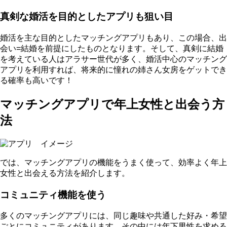
真剣な婚活を目的としたアプリも狙い目
婚活を主な目的としたマッチングアプリもあり、この場合、出
会い=結婚を前提にしたものとなります。そして、真剣に結婚
を考えている人はアラサー世代が多く、
婚活中心のマッチング
アプリを利用すれば、将来的に憧れの姉さん女房をゲットでき
る確率も高いです！
マッチングアプリで年上女性と出会う方
法
では、マッチングアプリの機能をうまく使って、効率よく年上
女性と出会える方法を紹介します。
コミュニティ機能を使う
多くのマッチングアプリには、同じ趣味や共通した好み・希望
ごとにコミュニティがあります。その中には
年下男性を求める