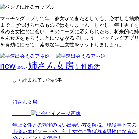
マッチングアプリで年上彼女ができたとしても、必ずしも結婚
までこぎつけられるものではありません。しかし、
年下男子を
求める女性と出会い、そのニーズに応えられたら、将来的に姉
さん女房をもらうことにつながる
でしょう。マッチングアプリ
を有効に使って、素敵な年上女性をゲットしましょう。
姉さん女房
new
男性婚活
出会い
よく読まれている記事
姉さん女房
年上女性との効率の良い出会い方を解説。現役年下夫の
出会いエピソードや、年上女性に選ばれる男性になるた
めのポイントも伝授！