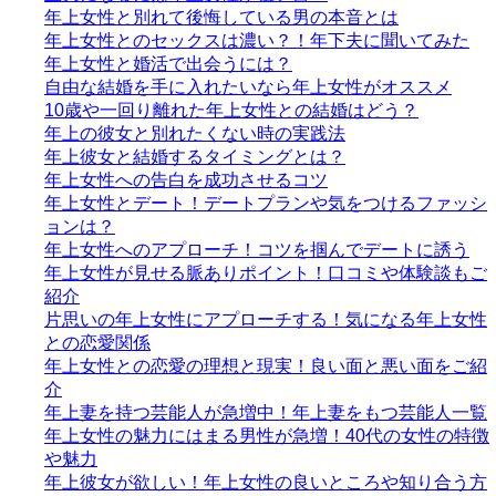
年上女性と別れて後悔している男の本音とは
年上女性とのセックスは濃い？！年下夫に聞いてみた
年上女性と婚活で出会うには？
自由な結婚を手に入れたいなら年上女性がオススメ
10歳や一回り離れた年上女性との結婚はどう？
年上の彼女と別れたくない時の実践法
年上彼女と結婚するタイミングとは？
年上女性への告白を成功させるコツ
年上女性とデート！デートプランや気をつけるファッシ
ョンは？
年上女性へのアプローチ！コツを掴んでデートに誘う
年上女性が見せる脈ありポイント！口コミや体験談もご
紹介
片思いの年上女性にアプローチする！気になる年上女性
との恋愛関係
年上女性との恋愛の理想と現実！良い面と悪い面をご紹
介
年上妻を持つ芸能人が急増中！年上妻をもつ芸能人一覧
年上女性の魅力にはまる男性が急増！40代の女性の特徴
や魅力
年上彼女が欲しい！年上女性の良いところや知り合う方