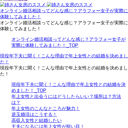
オンライン婚活相談ってどんな感じ？アラフォー女子が実際に
体験してみました！
オンライン婚活相談ってどんな感じ？アラフォー女子が実際に
体験してみました！
オンライン婚活相談ってどんな感じ？アラフォー女子が
実際に体験してみました！_TOP
現役年下夫に聞く！こんな理由で年上女性との結婚を決めまし
た！
現役年下夫に聞く！こんな理由で年上女性との結婚を決めまし
た！
現役年下夫に聞く！こんな理由で年上女性との結婚を決
めました！_TOP
年上女性と出会うにはどうしたらいい？場所は？方法
は？
年上女性のこんなところが魅力！
逆玉婚活はこうする！
高収入女性と結婚したい
主夫になるには年上女性が狙い目！