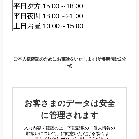
ご本人様確認のためにお電話をいたします(所要時間は2分
程)
お客さまのデータは安全
に管理されます
入力内容を確認の上、下記記載の「個人情報の
取扱いについて」に同意いただける場合は、
【同意して送信】ボタンを押してください。