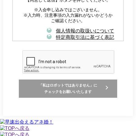
※入会申し込みではございません。
※入力時、注意事項の入力漏れがないかどうか
ご確認ください。
個人情報の取扱いについて
特定商取引法に基づく表記
「私はロボットではありません」に
チェックをお願いいたします